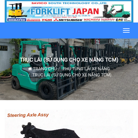
Toggl
navig
TRỤC LÁI (SỬ DỤNG CHO XE NÂNG TCM)
TRANG CHỦ
PHỤ TÙNG LÁI XE NÂNG
TRỤC LÁI (SỬ DỤNG CHO XE NÂNG TCM)