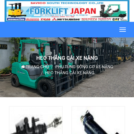
Toggl
navig
HEO THẮNG CÁI XE NÂNG
TRANG CHỦ
PHỤ TÙNG ĐỘNG CƠ XE NÂNG
HEO THẮNG CÁI XE NÂNG