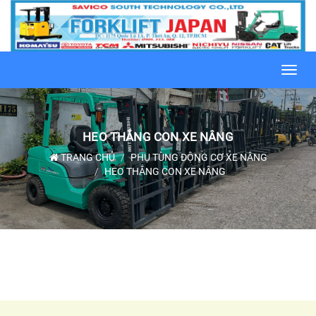
Toggl
navig
HEO THẮNG CON XE NÂNG
TRANG CHỦ
PHỤ TÙNG ĐỘNG CƠ XE NÂNG
HEO THẮNG CON XE NÂNG