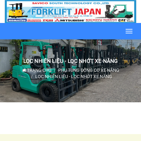
Toggl
navig
LỌC NHIÊN LIỆU - LỌC NHỚT XE NÂNG
TRANG CHỦ
PHỤ TÙNG ĐỘNG CƠ XE NÂNG
LỌC NHIÊN LIỆU - LỌC NHỚT XE NÂNG