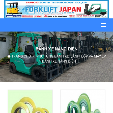
Toggl
navig
BÁNH XE NÂNG ĐIỆN
TRANG CHỦ
PHỤ TÙNG BÁNH XE, VÀNH, LỐP VÀ MÁY ÉP
BÁNH XE NÂNG ĐIỆN