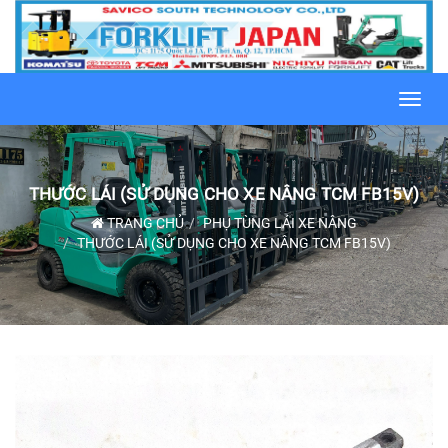
Toggl
navig
THƯỚC LÁI (SỬ DỤNG CHO XE NÂNG TCM FB15V)
TRANG CHỦ
PHỤ TÙNG LÁI XE NÂNG
THƯỚC LÁI (SỬ DỤNG CHO XE NÂNG TCM FB15V)