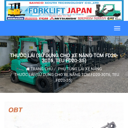
Toggl
navig
THƯỚC LÁI (SỬ DỤNG CHO XE NÂNG TCM FD20-
30T6, TEU FD20-35)
TRANG CHỦ
PHỤ TÙNG LÁI XE NÂNG
THƯỚC LÁI (SỬ DỤNG CHO XE NÂNG TCM FD20-30T6, TEU
FD20-35)