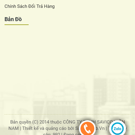
Chính Sách Đổi Trả Hàng
Bản Đồ
Bản quyền (C) 2014 thuộc CÔNG TY TNHH SAVICO MIỀN
NAM |
Thiết kế và quảng cáo bởi SaigonWeb.Vn
| Tổng truy
cập: 992
|
Đang online: 7