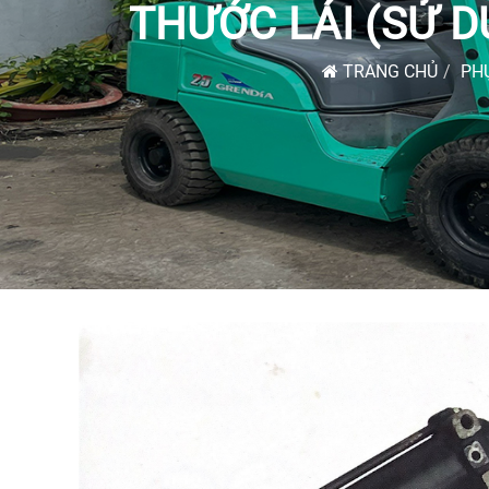
THƯỚC LÁI (SỬ 
TRANG CHỦ
PHỤ