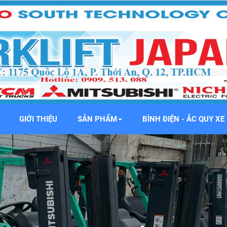
GIỚI THIỆU
SẢN PHẨM
BÌNH ĐIỆN - ẮC QUY X