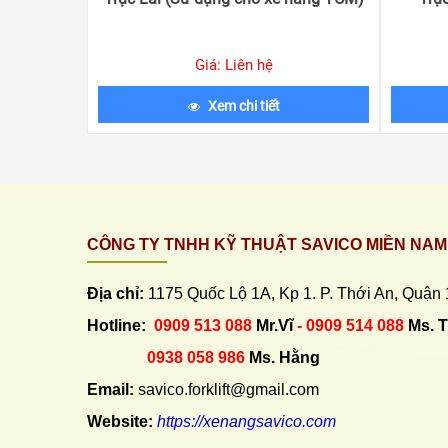
Giá: Liên hệ
Xem chi tiết
CÔNG TY TNHH KỸ THUẬT SAVICO MIỀN NAM
Địa chỉ:
1175 Quốc Lộ 1A, Kp 1. P. Thới An, Quận
Hotline:
0909 513 088
Mr.Vĩ
- 0909 514 088
Ms. 
0938 058 986
Ms. Hằng
Email:
savico.forklift@gmail.com
Website:
https://xenangsavico.com