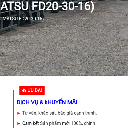
TSU FD20-30-16)
OMATSU FD20-30-16)
ƯU ĐÃI
)
DỊCH VỤ & kHUYẾN MÃI
►
Tư vấn, khảo sát, báo giá cạnh tranh.
►
Cam kết
Sản phẩm mới 100%, chính