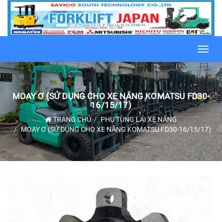
Toggl
navig
MOAY Ơ (SỬ DỤNG CHO XE NÂNG KOMATSU FD30-
16/15/17)
TRANG CHỦ
PHỤ TÙNG LÁI XE NÂNG
MOAY Ơ (SỬ DỤNG CHO XE NÂNG KOMATSU FD30-16/15/17)