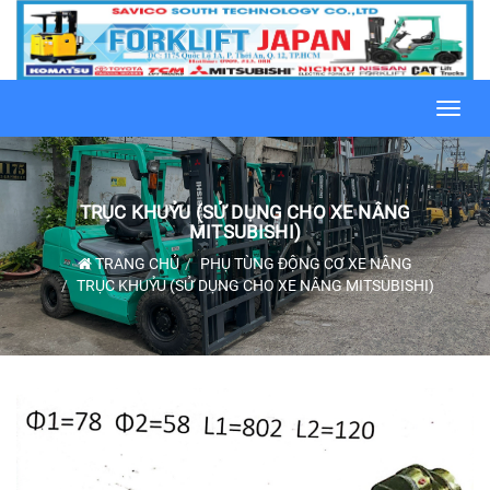
Toggl
navig
TRỤC KHUỶU (SỬ DỤNG CHO XE NÂNG
MITSUBISHI)
TRANG CHỦ
PHỤ TÙNG ĐỘNG CƠ XE NÂNG
TRỤC KHUỶU (SỬ DỤNG CHO XE NÂNG MITSUBISHI)