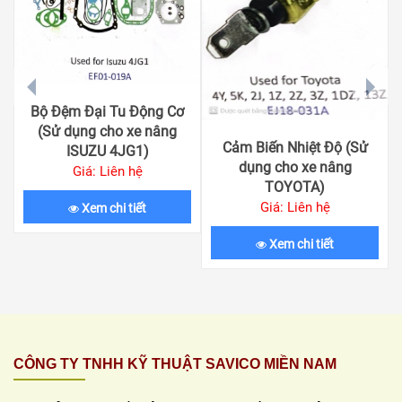
prev
next
Bộ Đệm Đại Tu Động Cơ
(Sử dụng cho xe nâng
Cảm Biến Nhiệt Độ (Sử
ISUZU 4JG1)
dụng cho xe nâng
Giá: Liên hệ
TOYOTA)
Giá: Liên hệ
Xem chi tiết
Xem chi tiết
CÔNG TY TNHH KỸ THUẬT SAVICO MIỀN NAM