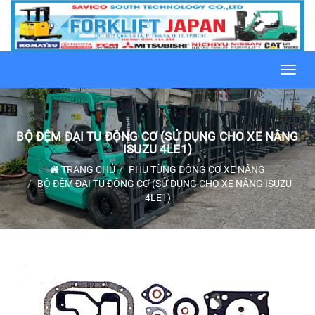
Toggl
navig
BỘ ĐỆM ĐẠI TU ĐỘNG CƠ (SỬ DỤNG CHO XE NÂNG
ISUZU 4LE1)
TRANG CHỦ
PHỤ TÙNG ĐỘNG CƠ XE NÂNG
BỘ ĐỆM ĐẠI TU ĐỘNG CƠ (SỬ DỤNG CHO XE NÂNG ISUZU
4LE1)