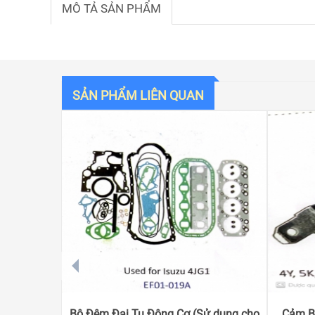
MÔ TẢ SẢN PHẨM
SẢN PHẨM LIÊN QUAN
prev
Bộ Đệm Đại Tu Động Cơ (Sử dụng cho
Cảm Bi