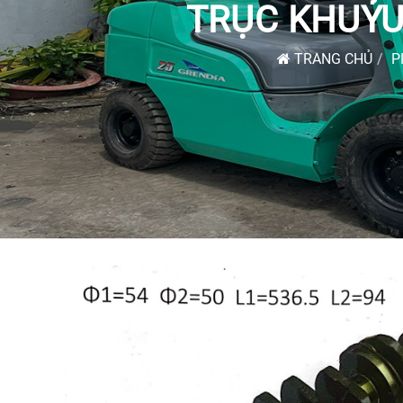
TRỤC KHUỶU
TRANG CHỦ
P