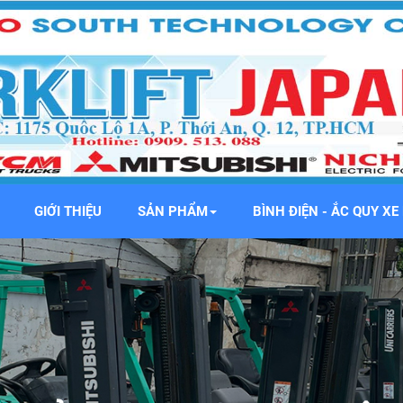
GIỚI THIỆU
SẢN PHẨM
BÌNH ĐIỆN - ẮC QUY X