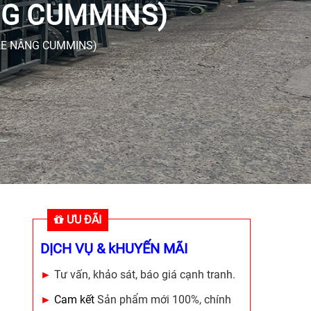
NG CUMMINS)
XE NÂNG CUMMINS)
ƯU ĐÃI
DỊCH VỤ & kHUYẾN MÃI
►
Tư vấn, khảo sát, báo giá cạnh tranh.
►
Cam kết
Sản phẩm mới 100%, chính