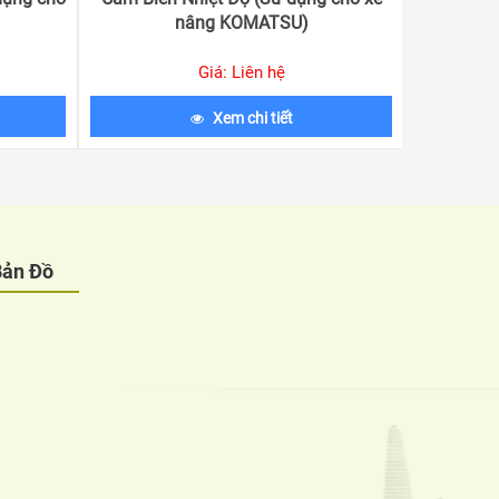
nâng KOMATSU)
x
Giá: Liên hệ
Xem chi tiết
Bản Đồ