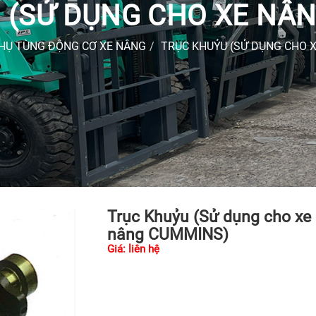
 (SỬ DỤNG CHO XE NÂ
HỤ TÙNG ĐỘNG CƠ XE NÂNG
TRỤC KHUỶU (SỬ DỤNG CHO 
Trục Khuỷu (Sử dụng cho xe
nâng CUMMINS)
Giá: liên hệ