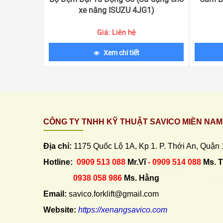
xe nâng ISUZU 4JG1)
Giá: Liên hệ
Xem chi tiết
CÔNG TY TNHH KỸ THUẬT SAVICO MIỀN NAM
Địa chỉ:
1175 Quốc Lộ 1A, Kp 1. P. Thới An, Quận
Hotline:
0909 513 088
Mr.Vĩ
- 0909 514 088
Ms. 
0938 058 986
Ms. Hằng
Email:
savico.forklift@gmail.com
Website:
https://xenangsavico.com