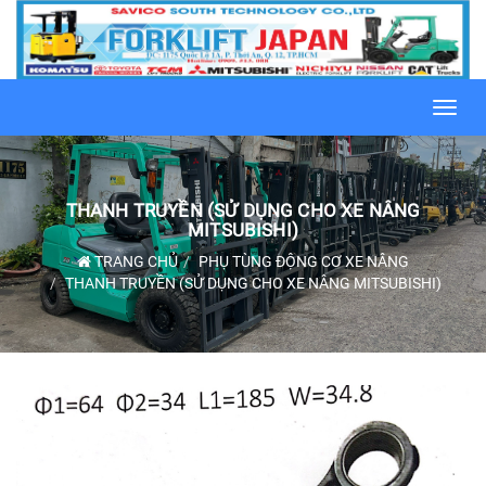
Toggl
navig
THANH TRUYỀN (SỬ DỤNG CHO XE NÂNG
MITSUBISHI)
TRANG CHỦ
PHỤ TÙNG ĐỘNG CƠ XE NÂNG
THANH TRUYỀN (SỬ DỤNG CHO XE NÂNG MITSUBISHI)