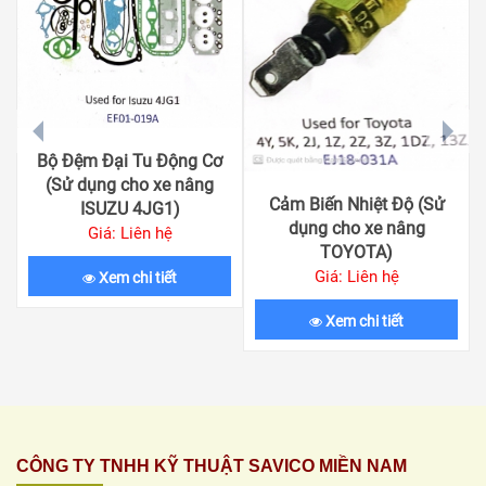
prev
next
Bộ Đệm Đại Tu Động Cơ
(Sử dụng cho xe nâng
Cảm Biến Nhiệt Độ (Sử
ISUZU 4JG1)
dụng cho xe nâng
Giá: Liên hệ
TOYOTA)
Giá: Liên hệ
Xem chi tiết
Xem chi tiết
CÔNG TY TNHH KỸ THUẬT SAVICO MIỀN NAM