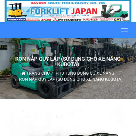
Toggl
navig
RON NẮP QUY LÁP (SỬ DỤNG CHO XE NÂNG
KUBOTA)
TRANG CHỦ
PHỤ TÙNG ĐỘNG CƠ XE NÂNG
RON NẮP QUY LÁP (SỬ DỤNG CHO XE NÂNG KUBOTA)