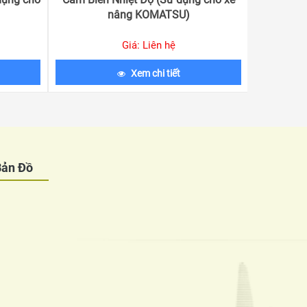
nâng KOMATSU)
x
Giá: Liên hệ
Xem chi tiết
Bản Đồ