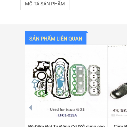
MÔ TẢ SẢN PHẨM
SẢN PHẨM LIÊN QUAN
prev
Bộ Đệm Đại Tu Động Cơ (Sử dụng cho
Cảm Bi