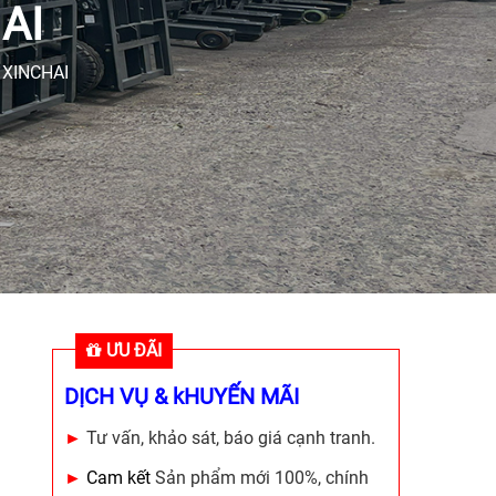
AI
 XINCHAI
ƯU ĐÃI
DỊCH VỤ & kHUYẾN MÃI
►
Tư vấn, khảo sát, báo giá cạnh tranh.
►
Cam kết
Sản phẩm mới 100%, chính