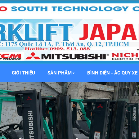
GIỚI THIỆU
SẢN PHẨM
BÌNH ĐIỆN - ẮC QUY X