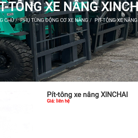
ÍT-TÔNG XE NÂNG XINCH
G CHỦ
PHỤ TÙNG ĐỘNG CƠ XE NÂNG
PÍT-TÔNG XE NÂNG
Pít-tông xe nâng XINCHAI
Giá: liên hệ