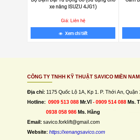
xe nâng ISUZU 4JG1)
Giá: Liên hệ
Xem chi tiết
CÔNG TY TNHH KỸ THUẬT SAVICO MIỀN NAM
Địa chỉ:
1175 Quốc Lộ 1A, Kp 1. P. Thới An, Quận
Hotline:
0909 513 088
Mr.Vĩ
- 0909 514 088
Ms. 
0938 058 986
Ms. Hằng
Email:
savico.forklift@gmail.com
Website:
https://xenangsavico.com