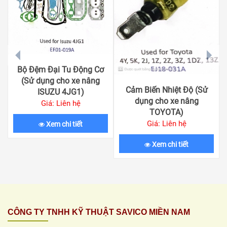
prev
next
Bộ Đệm Đại Tu Động Cơ
(Sử dụng cho xe nâng
Cảm Biến Nhiệt Độ (Sử
ISUZU 4JG1)
dụng cho xe nâng
Giá: Liên hệ
TOYOTA)
Giá: Liên hệ
Xem chi tiết
Xem chi tiết
CÔNG TY TNHH KỸ THUẬT SAVICO MIỀN NAM