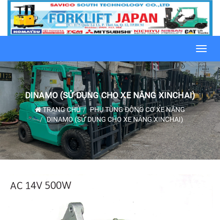
Toggl
navig
DINAMO (SỬ DỤNG CHO XE NÂNG XINCHAI)
TRANG CHỦ
PHỤ TÙNG ĐỘNG CƠ XE NÂNG
DINAMO (SỬ DỤNG CHO XE NÂNG XINCHAI)