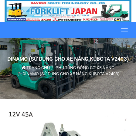
Toggl
navig
DINAMO (SỬ DỤNG CHO XE NÂNG KUBOTA V2403)
TRANG CHỦ
PHỤ TÙNG ĐỘNG CƠ XE NÂNG
DINAMO (SỬ DỤNG CHO XE NÂNG KUBOTA V2403)