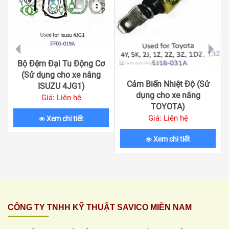
prev
next
Bộ Đệm Đại Tu Động Cơ
(Sử dụng cho xe nâng
Cảm Biến Nhiệt Độ (Sử
ISUZU 4JG1)
dụng cho xe nâng
Giá: Liên hệ
TOYOTA)
Giá: Liên hệ
Xem chi tiết
Xem chi tiết
CÔNG TY TNHH KỸ THUẬT SAVICO MIỀN NAM