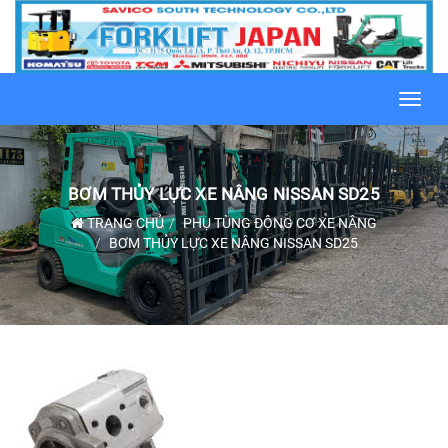
Toggl
navig
BƠM THỦY LỰC XE NÂNG NISSAN SD25
TRANG CHỦ
PHỤ TÙNG ĐỘNG CƠ XE NÂNG
BƠM THỦY LỰC XE NÂNG NISSAN SD25