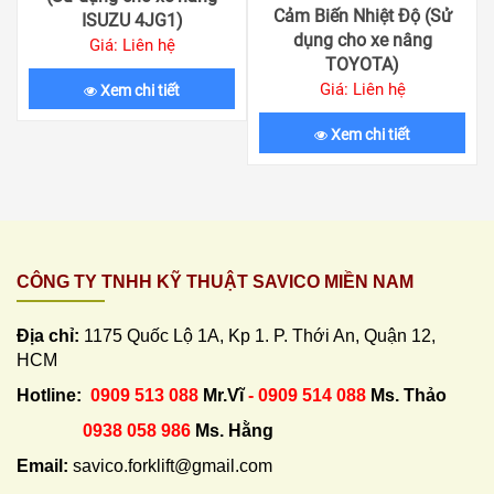
Cảm Biến Nhiệt Độ (Sử
ISUZU 4JG1)
dụng cho xe nâng
Giá: Liên hệ
TOYOTA)
Giá: Liên hệ
Xem chi tiết
Xem chi tiết
CÔNG TY TNHH KỸ THUẬT SAVICO MIỀN NAM
Địa chỉ:
1175 Quốc Lộ 1A, Kp 1. P. Thới An, Quận 12,
HCM
Hotline:
0909 513 088
Mr.Vĩ
- 0909 514 088
Ms. Thảo
0938 058 986
Ms. Hằng
Email:
savico.forklift@gmail.com