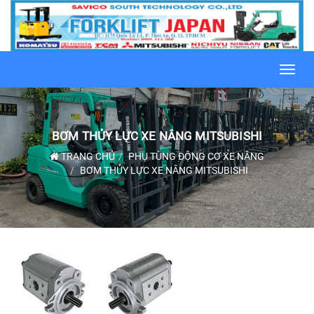
Toggl
navig
BƠM THỦY LỰC XE NÂNG MITSUBISHI
TRANG CHỦ
PHỤ TÙNG ĐỘNG CƠ XE NÂNG
BƠM THỦY LỰC XE NÂNG MITSUBISHI