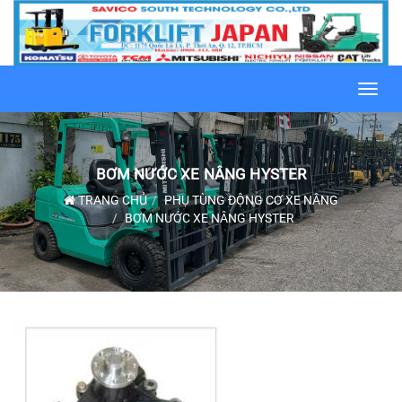
Toggl
navig
BƠM NƯỚC XE NÂNG HYSTER
TRANG CHỦ
PHỤ TÙNG ĐỘNG CƠ XE NÂNG
BƠM NƯỚC XE NÂNG HYSTER