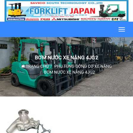
Toggl
navig
BƠM NƯỚC XE NÂNG 4JG2
TRANG CHỦ
PHỤ TÙNG ĐỘNG CƠ XE NÂNG
BƠM NƯỚC XE NÂNG 4JG2