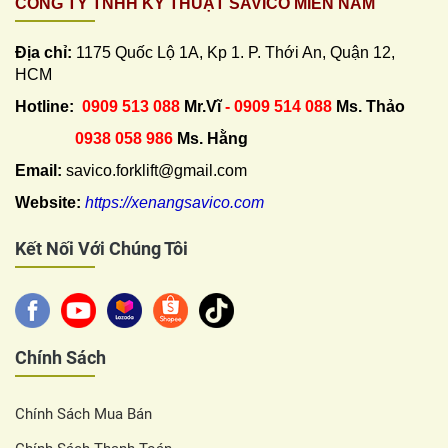
CÔNG TY TNHH KỸ THUẬT SAVICO MIỀN NAM
Địa chỉ:
1175 Quốc Lộ 1A, Kp 1. P. Thới An, Quận 12,
HCM
Hotline:
0909 513 088
Mr.Vĩ
- 0909 514 088
Ms. Thảo
0938 058 986
Ms. Hằng
Email:
savico.forklift@gmail.com
Website:
https://xenangsavico.com
Kết Nối Với Chúng Tôi
Chính Sách
Chính Sách Mua Bán