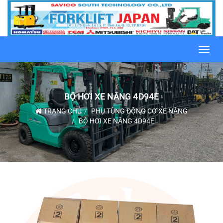
Toggl
navig
BỘ HƠI XE NÂNG 4D94E
TRANG CHỦ
PHỤ TÙNG ĐỘNG CƠ XE NÂNG
BỘ HƠI XE NÂNG 4D94E