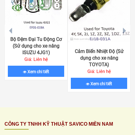
prev
next
Bộ Đệm Đại Tu Động Cơ
(Sử dụng cho xe nâng
Cảm Biến Nhiệt Độ (Sử
ISUZU 4JG1)
dụng cho xe nâng
Giá: Liên hệ
TOYOTA)
Giá: Liên hệ
Xem chi tiết
Xem chi tiết
CÔNG TY TNHH KỸ THUẬT SAVICO MIỀN NAM