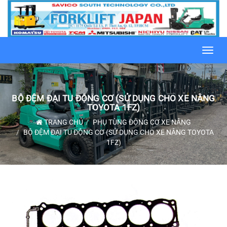
Toggl
navig
BỘ ĐỆM ĐẠI TU ĐỘNG CƠ (SỬ DỤNG CHO XE NÂNG
TOYOTA 1FZ)
TRANG CHỦ
PHỤ TÙNG ĐỘNG CƠ XE NÂNG
BỘ ĐỆM ĐẠI TU ĐỘNG CƠ (SỬ DỤNG CHO XE NÂNG TOYOTA
1FZ)