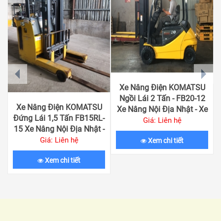
prev
next
Xe Nâng Điện KOMATSU
Ngồi Lái 2 Tấn - FB20-12
Xe Nâng Điện KOMATSU
Xe Nâng Nội Địa Nhật - Xe
Đứng Lái 1,5 Tấn FB15RL-
Nâng Qua Sử Dụng Giá Rẻ
Giá: Liên hệ
15 Xe Nâng Nội Địa Nhật -
Xe Nâng Qua Sử Dụng Giá
Giá: Liên hệ
Xem chi tiết
Rẻ
Xem chi tiết