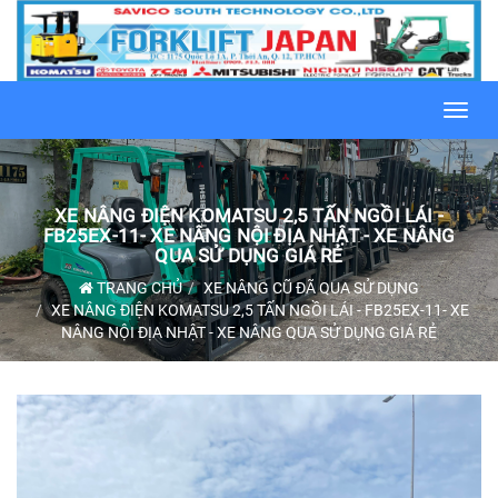
Toggl
navig
XE NÂNG ĐIỆN KOMATSU 2,5 TẤN NGỒI LÁI -
FB25EX-11- XE NÂNG NỘI ĐỊA NHẬT - XE NÂNG
QUA SỬ DỤNG GIÁ RẺ
TRANG CHỦ
XE NÂNG CŨ ĐÃ QUA SỬ DỤNG
XE NÂNG ĐIỆN KOMATSU 2,5 TẤN NGỒI LÁI - FB25EX-11- XE
NÂNG NỘI ĐỊA NHẬT - XE NÂNG QUA SỬ DỤNG GIÁ RẺ