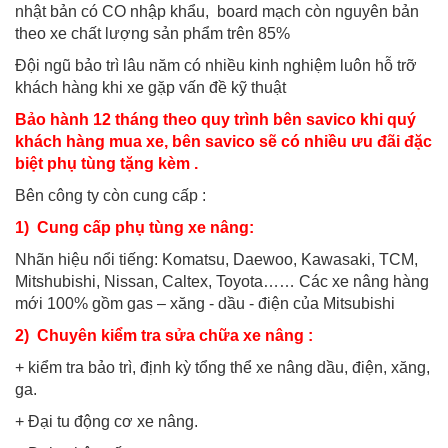
nhật bản có CO nhập khẩu, board mạch còn nguyên bản
theo xe chất lượng sản phẩm trên 85%
Đội ngũ bảo trì lâu năm có nhiều kinh nghiệm luôn hỗ trỡ
khách hàng khi xe gặp vấn đề kỹ thuật
Bảo hành 12 tháng theo quy trình bên savico khi quý
khách hàng mua xe, bên savico sẽ có nhiều ưu đãi đặc
biệt phụ tùng tặng kèm .
Bên công ty còn cung cấp :
1) Cung cấp phụ tùng xe nâng:
Nhãn hiệu nổi tiếng: Komatsu, Daewoo, Kawasaki, TCM,
Mitshubishi, Nissan, Caltex, Toyota…… Các xe nâng hàng
mới 100% gồm gas – xăng - dầu - điện của Mitsubishi
2) Chuyên kiểm tra sửa chữa xe nâng :
+ kiểm tra bảo trì, định kỳ tổng thể xe nâng dầu, điện, xăng,
ga.
+ Đại tu động cơ xe nâng.