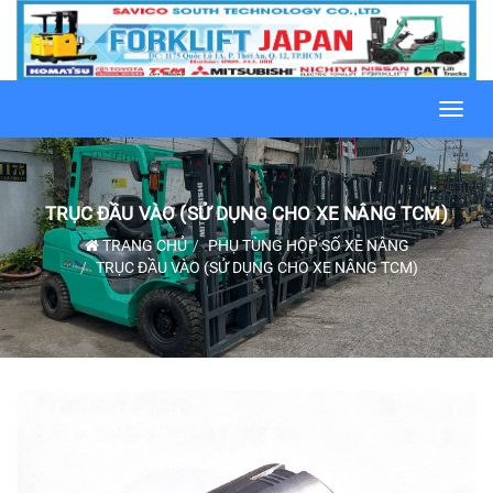
Toggl
navig
TRỤC ĐẦU VÀO (SỬ DỤNG CHO XE NÂNG TCM)
TRANG CHỦ
PHỤ TÙNG HỘP SỐ XE NÂNG
TRỤC ĐẦU VÀO (SỬ DỤNG CHO XE NÂNG TCM)