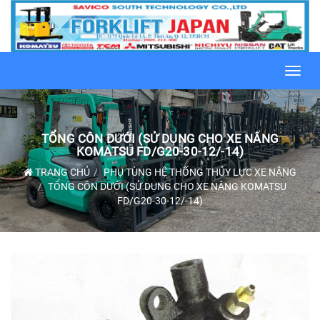
Toggl
navig
TỔNG CÔN DƯỚI (SỬ DỤNG CHO XE NÂNG
KOMATSU FD/G20-30-12/-14)
TRANG CHỦ
PHỤ TÙNG HỆ THỐNG THỦY LỰC XE NÂNG
TỔNG CÔN DƯỚI (SỬ DỤNG CHO XE NÂNG KOMATSU
FD/G20-30-12/-14)