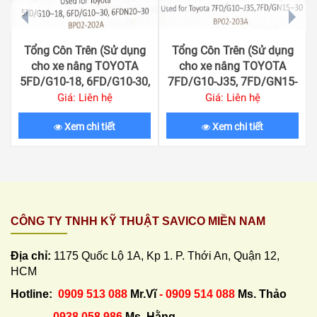
prev
next
Tổng Côn Trên (Sử dụng
Tổng Côn Trên (Sử dụng
cho xe nâng TOYOTA
cho xe nâng TOYOTA
5FD/G10-18, 6FD/G10-30,
7FD/G10-J35, 7FD/GN15-
6FDN20-30)
30)
Giá: Liên hệ
Giá: Liên hệ
Xem chi tiết
Xem chi tiết
CÔNG TY TNHH KỸ THUẬT SAVICO MIỀN NAM
Địa chỉ:
1175 Quốc Lộ 1A, Kp 1. P. Thới An, Quận 12,
HCM
Hotline:
0909 513 088
Mr.Vĩ
- 0909 514 088
Ms. Thảo
0938 058 986
Ms. Hằng