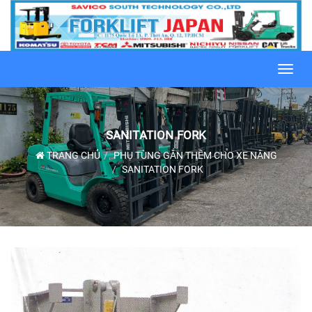
Toggl
navig
SANITATION FORK
TRANG CHỦ
PHỤ TÙNG GẮN THÊM CHO XE NÂNG
SANITATION FORK