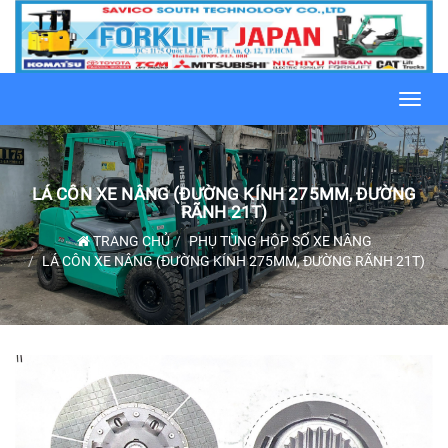
Toggl
navig
LÁ CÔN XE NÂNG (ĐƯỜNG KÍNH 275MM, ĐƯỜNG
RÃNH 21T)
TRANG CHỦ
PHỤ TÙNG HỘP SỐ XE NÂNG
LÁ CÔN XE NÂNG (ĐƯỜNG KÍNH 275MM, ĐƯỜNG RÃNH 21T)