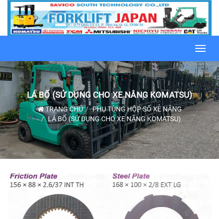
Toggl
navig
LÁ BỐ (SỬ DỤNG CHO XE NÂNG KOMATSU)
TRANG CHỦ
PHỤ TÙNG HỘP SỐ XE NÂNG
LÁ BỐ (SỬ DỤNG CHO XE NÂNG KOMATSU)