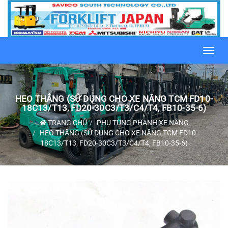
Toggl
navig
HEO THẮNG (SỬ DỤNG CHO XE NÂNG TCM FD10-
18C13/T13, FD20-30C3/T3/C4/T4, FB10-35-6)
TRANG CHỦ
PHỤ TÙNG PHANH XE NÂNG
HEO THẮNG (SỬ DỤNG CHO XE NÂNG TCM FD10-
18C13/T13, FD20-30C3/T3/C4/T4, FB10-35-6)