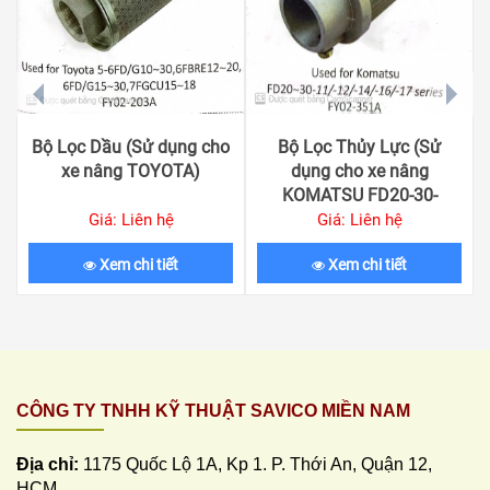
prev
next
Bộ Lọc Dầu (Sử dụng cho
Bộ Lọc Thủy Lực (Sử
xe nâng TOYOTA)
dụng cho xe nâng
KOMATSU FD20-30-
11/-12/-14/-16/-17)
Giá: Liên hệ
Giá: Liên hệ
Xem chi tiết
Xem chi tiết
CÔNG TY TNHH KỸ THUẬT SAVICO MIỀN NAM
Địa chỉ:
1175 Quốc Lộ 1A, Kp 1. P. Thới An, Quận 12,
HCM