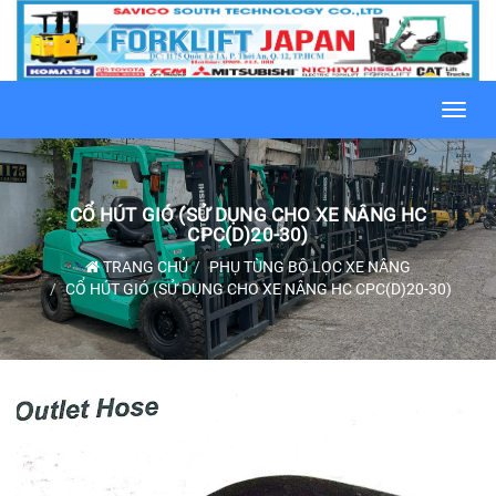
Toggl
navig
CỔ HÚT GIÓ (SỬ DỤNG CHO XE NÂNG HC
CPC(D)20-30)
TRANG CHỦ
PHỤ TÙNG BỘ LỌC XE NÂNG
CỔ HÚT GIÓ (SỬ DỤNG CHO XE NÂNG HC CPC(D)20-30)