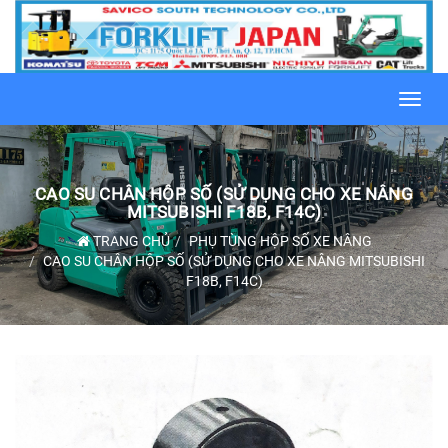
Toggl
navig
CAO SU CHÂN HỘP SỐ (SỬ DỤNG CHO XE NÂNG
MITSUBISHI F18B, F14C)
TRANG CHỦ
PHỤ TÙNG HỘP SỐ XE NÂNG
CAO SU CHÂN HỘP SỐ (SỬ DỤNG CHO XE NÂNG MITSUBISHI
F18B, F14C)