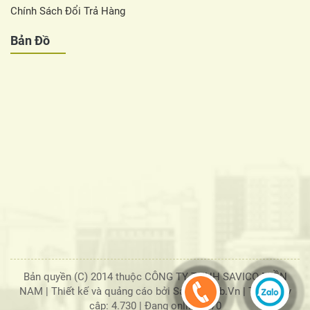
Chính Sách Đổi Trả Hàng
Bản Đồ
Bản quyền (C) 2014 thuộc CÔNG TY TNHH SAVICO MIỀN
NAM |
Thiết kế và quảng cáo bởi SaigonWeb.Vn
| Tổng truy
cập: 4.730
|
Đang online: 170