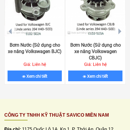
prev
next
Bơm Nước (Sử dụng cho
Bơm Nước (Sử dụng cho
xe nâng Volkswagen BJC)
xe nâng Volkswagen
CBJC)
Giá: Liên hệ
Giá: Liên hệ
Xem chi tiết
Xem chi tiết
CÔNG TY TNHH KỸ THUẬT SAVICO MIỀN NAM
Địa chỉ:
1175 Quốc Lộ 1A, Kp 1. P. Thới An, Quận 12,