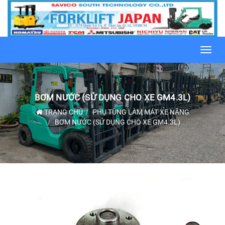
Toggl
navig
BƠM NƯỚC (SỬ DỤNG CHO XE GM4.3L)
TRANG CHỦ
PHỤ TÙNG LÀM MÁT XE NÂNG
BƠM NƯỚC (SỬ DỤNG CHO XE GM4.3L)