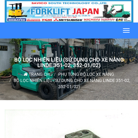
Toggl
navig
BỘ LỌC NHIÊN LIỆU (SỬ DỤNG CHO XE NÂNG
LINDE 351-02, 352-01/02)
TRANG CHỦ
PHỤ TÙNG BỘ LỌC XE NÂNG
BỘ LỌC NHIÊN LIỆU (SỬ DỤNG CHO XE NÂNG LINDE 351-02,
352-01/02)