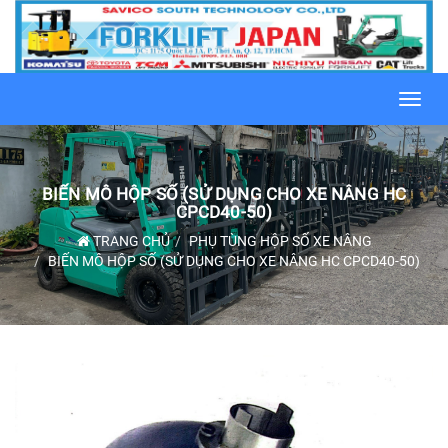
Toggl
navig
BIẾN MÔ HỘP SỐ (SỬ DỤNG CHO XE NÂNG HC
CPCD40-50)
TRANG CHỦ
PHỤ TÙNG HỘP SỐ XE NÂNG
BIẾN MÔ HỘP SỐ (SỬ DỤNG CHO XE NÂNG HC CPCD40-50)