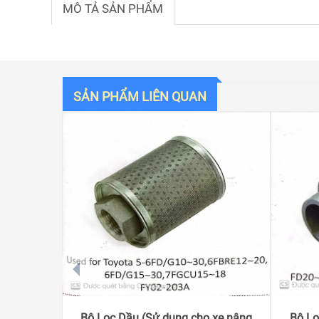
MÔ TẢ SẢN PHẨM
SẢN PHẨM LIÊN QUAN
prev
Bộ Lọc Dầu (Sử dụng cho xe nâng
Bộ Lọ