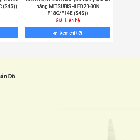
 (S4S))
nâng MITSUBISHI FD20-30N
nâng K
F18C/F14E (S4S))
Giá: Liên hệ
Xem chi tiết
Bản Đồ