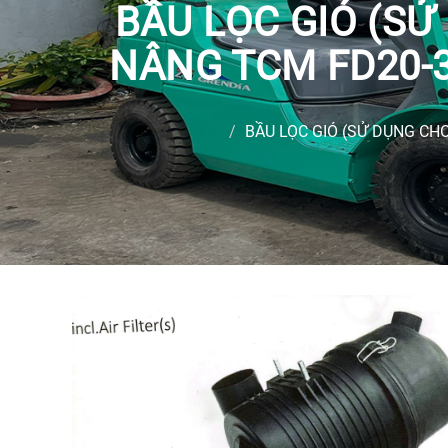
BẦU LỌC GIÓ (SỬ
NÂNG TCM FD20-3
BẦU LỌC GIÓ (SỬ DỤNG CH