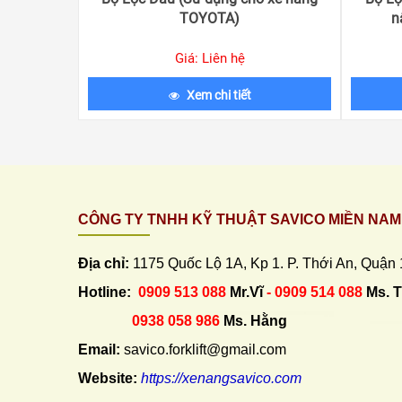
TOYOTA)
n
Giá: Liên hệ
Xem chi tiết
CÔNG TY TNHH KỸ THUẬT SAVICO MIỀN NAM
Địa chỉ:
1175 Quốc Lộ 1A, Kp 1. P. Thới An, Quận
Hotline:
0909 513 088
Mr.Vĩ
- 0909 514 088
Ms. 
0938 058 986
Ms. Hằng
Email:
savico.forklift@gmail.com
Website:
https://xenangsavico.com