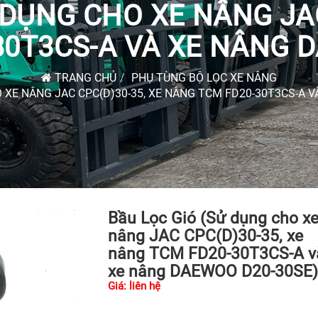
 DỤNG CHO XE NÂNG JAC
0T3CS-A VÀ XE NÂNG 
TRANG CHỦ
PHỤ TÙNG BỘ LỌC XE NÂNG
O XE NÂNG JAC CPC(D)30-35, XE NÂNG TCM FD20-30T3CS-A 
Bầu Lọc Gió (Sử dụng cho x
nâng JAC CPC(D)30-35, xe
nâng TCM FD20-30T3CS-A v
xe nâng DAEWOO D20-30SE)
Giá: liên hệ