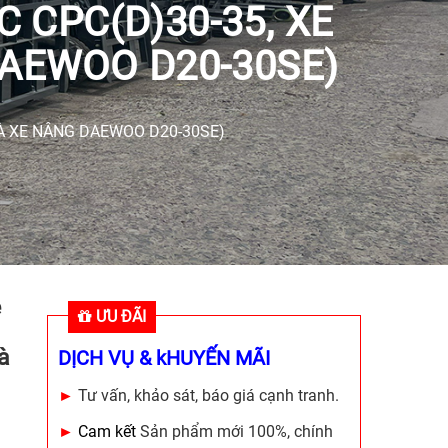
 CPC(D)30-35, XE
DAEWOO D20-30SE)
VÀ XE NÂNG DAEWOO D20-30SE)
e
ƯU ĐÃI
à
DỊCH VỤ & kHUYẾN MÃI
►
Tư vấn, khảo sát, báo giá cạnh tranh.
►
Cam kết
Sản phẩm mới 100%, chính