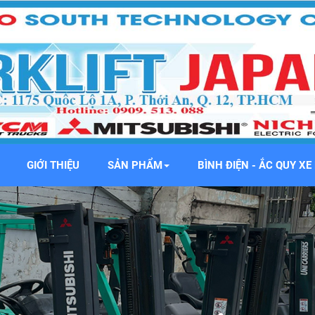
GIỚI THIỆU
SẢN PHẨM
BÌNH ĐIỆN - ẮC QUY X