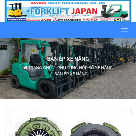
Toggl
navig
BÀN ÉP XE NÂNG
TRANG CHỦ
PHỤ TÙNG HỘP SỐ XE NÂNG
BÀN ÉP XE NÂNG