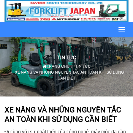
Toggl
navig
TIN TỨC
TRANG CHỦ
TIN TỨC
XE NÂNG VÀ NHỮNG NGUYÊN TẮC AN TOÀN KHI SỬ DỤNG
CẦN BIẾT
XE NÂNG VÀ NHỮNG NGUYÊN TẮC
AN TOÀN KHI SỬ DỤNG CẦN BIẾT
Đi cùng với sự phát triển của công nghệ, máy móc đã dần