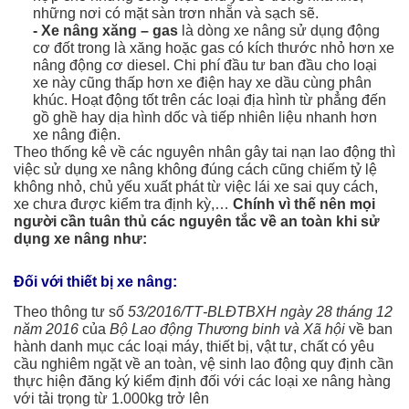
những nơi có mặt sàn trơn nhẵn và sạch sẽ.
- Xe nâng xăng – gas
là dòng xe nâng sử dụng động
cơ đốt trong là xăng hoặc gas có kích thước nhỏ hơn xe
nâng động cơ diesel. Chi phí đầu tư ban đầu cho loại
xe này cũng thấp hơn xe điện hay xe dầu cùng phân
khúc. Hoạt động tốt trên các loại địa hình từ phẳng đến
gồ ghề hay dịa hình dốc và tiếp nhiên liệu nhanh hơn
xe nâng điện.
Theo thống kê về các nguyên nhân gây tai nạn lao động thì
việc sử dụng xe nâng không đúng cách cũng chiếm tỷ lệ
không nhỏ, chủ yếu xuất phát từ việc lái xe sai quy cách,
xe chưa được kiểm tra định kỳ,…
Chính vì thế nên mọi
người cần tuân thủ các nguyên tắc về an toàn khi sử
dụng xe nâng như:
Đối với thiết bị xe nâng:
Theo thông tư số
53/2016/TT-BLĐTBXH ngày 28 tháng 12
năm 2016
của
Bộ Lao động Thương binh và Xã hội
về ban
hành danh mục các loại máy, thiết bị, vật tư, chất có yêu
cầu nghiêm ngặt về an toàn, vệ sinh lao động quy định cần
thực hiện đăng ký kiểm định đối với các loại xe nâng hàng
với tải trọng từ 1.000kg trở lên