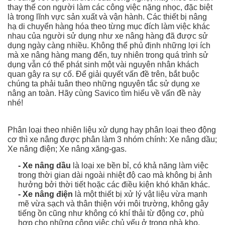
thay thế con người làm các công việc nặng nhọc, đặc biệt
là trong lĩnh vực sản xuất và vận hành. Các thiết bị nâng
hạ di chuyển hàng hóa theo từng mục đích làm việc khác
nhau của người sử dụng như xe nâng hàng đã được sử
dụng ngày càng nhiều. Không thể phủ định những lợi ích
mà xe nâng hàng mang đến, tuy nhiên trong quá trình sử
dụng vẫn có thể phát sinh một vài nguyên nhân khách
quan gây ra sự cố. Để giải quyết vấn đề trên, bắt buộc
chúng ta phải tuân theo những nguyên tắc sử dụng xe
nâng an toàn. Hãy cùng Savico tìm hiểu về vấn đề này
nhé!
Phân loại theo nhiên liệu xử dụng hay phân loại theo động
cơ thì xe nâng được phân làm 3 nhóm chính:
Xe nâng dầu;
Xe nâng điện; Xe nâng xăng-gas.
- Xe nâng dầu
là loại xe bền bỉ, có khả năng làm việc
trong thời gian dài ngoài nhiệt độ cao mà không bị ảnh
hưởng bởi thời tiết hoặc các điều kiện khó khăn khác.
- Xe nâng điện
là một thiết bị xử lý vật liệu vừa mạnh
mẽ vừa sạch và thân thiện với môi trường, không gây
tiếng ồn cũng như không có khí thải từ động cơ, phù
hợp cho những công việc chủ yếu ở trong nhà kho,