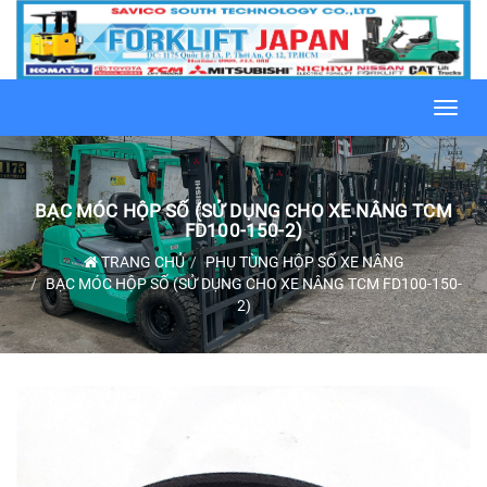
Toggl
navig
BẠC MÓC HỘP SỐ (SỬ DỤNG CHO XE NÂNG TCM
FD100-150-2)
TRANG CHỦ
PHỤ TÙNG HỘP SỐ XE NÂNG
BẠC MÓC HỘP SỐ (SỬ DỤNG CHO XE NÂNG TCM FD100-150-
2)